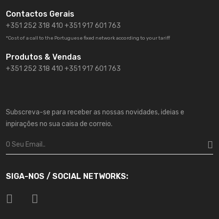
Contactos Gerais
+351 252 318 410
+351 917 601 763
*Cost of a call to the Portuguese fixed network according to your tariff
Produtos & Vendas
+351 252 318 410 +351 917 601 763
Subscreva-se para receber as nossas novidades, ideias e
inpirações no sua caisa de correio.
SIGA-NOS / SOCIAL NETWORKS: