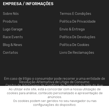
EMPRESA / INFORMAÇÕES
Sobre Nós
Termos E Condições
Produtos
Politica De Privacidade
Lugo Garage
Envio & Entrega
Race Events
Política De Devoluções
Blog & News
Política De Cookies
Contatos
Livro De Reclamações
Em caso de litígio o consumidor pode recorrer a uma entidade de
Resolução Alternativa de Litigio de Consumo:
Centro de Arbitragem de Conflitos de Consumo do Vale do Ave:
www.triave.pt
Ao utilizar este site, está a concordar com a nossa utilização de
cookies para análise, conteúdo personalizado e apresentação de
anúncios.
Os cookies podem ser geridos no seu navegador ou nas
configurações do dispositivo.
2026 ©
Lugo Motorsport
. Todos os direitos reservados..