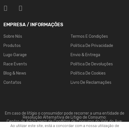
EMPRESA / INFORMAÇÕES
Sobre Nós
Termos E Condições
Produtos
Politica De Privacidade
Lugo Garage
Envio & Entrega
Race Events
Política De Devoluções
Blog & News
Política De Cookies
Contatos
Livro De Reclamações
Em caso de litígio o consumidor pode recorrer a uma entidade de
Resolução Alternativa de Litigio de Consumo:
Centro de Arbitragem de Conflitos de Consumo do Vale do Ave:
www.triave.pt
Ao utilizar este site, está a concordar com a nossa utilização de