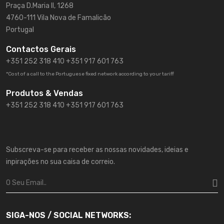
Praça D.Maria II, 1268
4760-111 Vila Nova de Famalicão
Portugal
Contactos Gerais
+351 252 318 410
+351 917 601 763
*Cost of a call to the Portuguese fixed network according to your tariff
Produtos & Vendas
+351 252 318 410 +351 917 601 763
Subscreva-se para receber as nossas novidades, ideias e
inpirações no sua caisa de correio.
SIGA-NOS / SOCIAL NETWORKS: