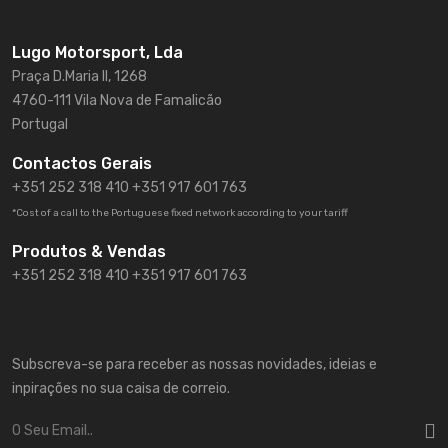
Lugo Motorsport, Lda
Praça D.Maria II, 1268
4760-111 Vila Nova de Famalicão
Portugal
Contactos Gerais
+351 252 318 410
+351 917 601 763
*Cost of a call to the Portuguese fixed network according to your tariff
Produtos & Vendas
+351 252 318 410 +351 917 601 763
Subscreva-se para receber as nossas novidades, ideias e
inpirações no sua caisa de correio.