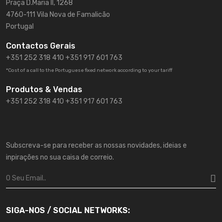
Praça D.Maria II, 1268
4760-111 Vila Nova de Famalicão
Portugal
Contactos Gerais
+351 252 318 410
+351 917 601 763
*Cost of a call to the Portuguese fixed network according to your tariff
Produtos & Vendas
+351 252 318 410 +351 917 601 763
Subscreva-se para receber as nossas novidades, ideias e
inpirações no sua caisa de correio.
SIGA-NOS / SOCIAL NETWORKS: