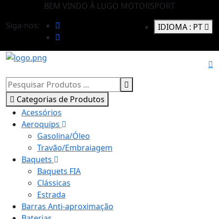
BEM VINDO À LUGO MOTORSPORT
Siga-nos:
IDIOMA :
PT
Categorias de Produtos
Acessórios
Aeroquips
Gasolina/Óleo
Travão/Embraiagem
Baquets
Baquets FIA
Clássicas
Estrada
Barras Anti-aproximação
Baterias