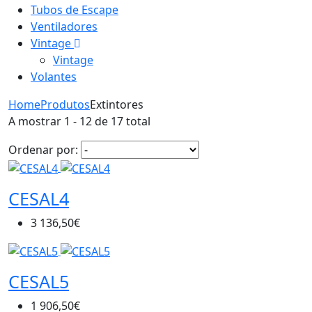
Tubos de Escape
Ventiladores
Vintage
Vintage
Volantes
Home
Produtos
Extintores
A mostrar 1 - 12 de 17 total
Ordenar por:
CESAL4
3 136,50€
CESAL5
1 906,50€