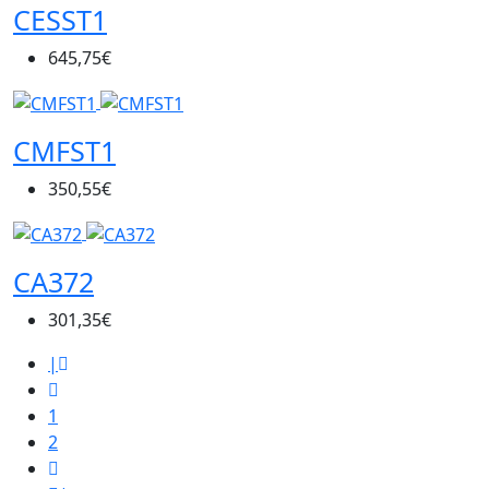
CESST1
645,75€
CMFST1
350,55€
CA372
301,35€
|
1
2