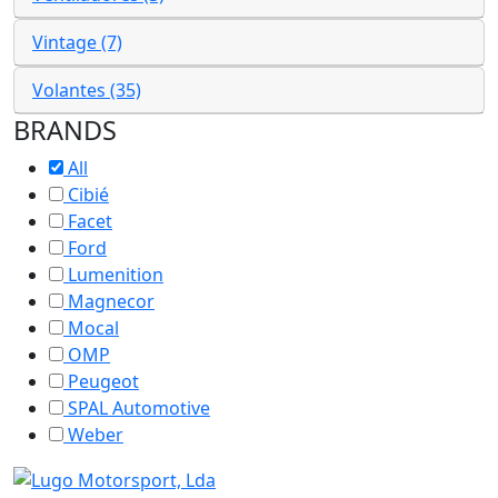
Vintage (7)
Volantes (35)
BRANDS
All
Cibié
Facet
Ford
Lumenition
Magnecor
Mocal
OMP
Peugeot
SPAL Automotive
Weber