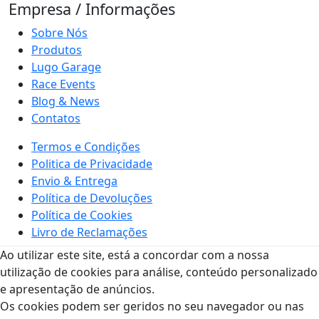
Empresa / Informações
Sobre Nós
Produtos
Lugo Garage
Race Events
Blog & News
Contatos
Termos e Condições
Politica de Privacidade
Envio & Entrega
Política de Devoluções
Política de Cookies
Livro de Reclamações
Ao utilizar este site, está a concordar com a nossa
Em caso de litígio o consumidor pode recorrer a uma
utilização de cookies para análise, conteúdo personalizado
entidade de Resolução Alternativa de Litigio de
e apresentação de anúncios.
Consumo:
Os cookies podem ser geridos no seu navegador ou nas
Centro de Arbitragem de Conflitos de Consumo do Vale