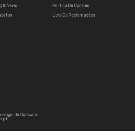
g & News
Política De Cookies
ntatos
Livro De Reclamações
 Litigio de Consumo:
e.pt