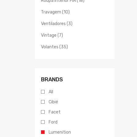
Roupa Interior FIA (18)
Travagem (10)
Ventiladores (3)
Vintage (7)
Volantes (35)
BRANDS
All
Cibié
Facet
Ford
Lumenition