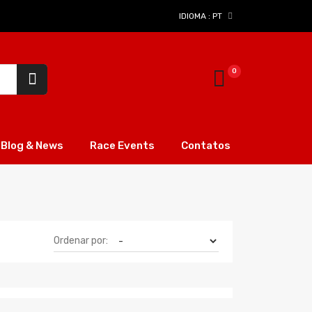
IDIOMA :
PT
Blog & News
Race Events
Contatos
Ordenar por: