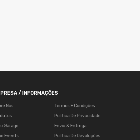
PRESA / INFORMAÇÕES
re Nós
Termos E Condições
odutos
Politica De Privacidade
go Garage
Envio & Entrega
ce Events
Política De Devoluções