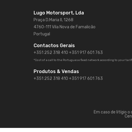
Lugo Motorsport, Lda
Praça D.Maria II, 1268
4760-111 Vila Nova de Famalicão
Portugal
Contactos Gerais
+351 252 318 410
+351 917 601 763
*Cost of a call to the Portuguese fixed network according to your tarif
Produtos & Vendas
+351 252 318 410 +351 917 601 763
Em caso de litígio 
Cen