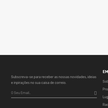
EM
Subscreva-se para receber as nossas novidades, ideias
Sob
e inpirações no sua caisa de correio.
Pr
Lu
Ra