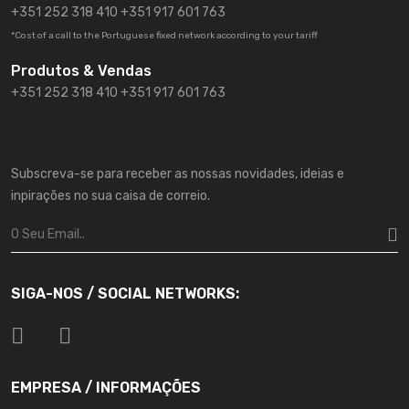
+351 252 318 410
+351 917 601 763
*Cost of a call to the Portuguese fixed network according to your tariff
Produtos & Vendas
+351 252 318 410 +351 917 601 763
Subscreva-se para receber as nossas novidades, ideias e
inpirações no sua caisa de correio.
SIGA-NOS / SOCIAL NETWORKS:
EMPRESA / INFORMAÇÕES