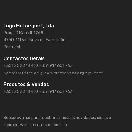
Lugo Motorsport, Lda
Praça D.Maria II, 1268
4760-111 Vila Nova de Famalicão
Portugal
Contactos Gerais
+351 252 318 410
+351 917 601 763
*Cost of a call to the Portuguese fixed network according to your tariff
Produtos & Vendas
+351 252 318 410 +351 917 601 763
Subscreva-se para receber as nossas novidades, ideias e
inpirações no sua caisa de correio.