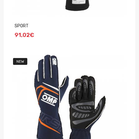
SPORT
91,02€
NEW