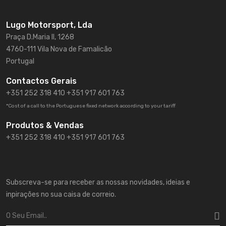
Lugo Motorsport, Lda
Praça D.Maria II, 1268
4760-111 Vila Nova de Famalicão
Portugal
Contactos Gerais
+351 252 318 410
+351 917 601 763
*Cost of a call to the Portuguese fixed network according to your tariff
Produtos & Vendas
+351 252 318 410 +351 917 601 763
Subscreva-se para receber as nossas novidades, ideias e
inpirações no sua caisa de correio.