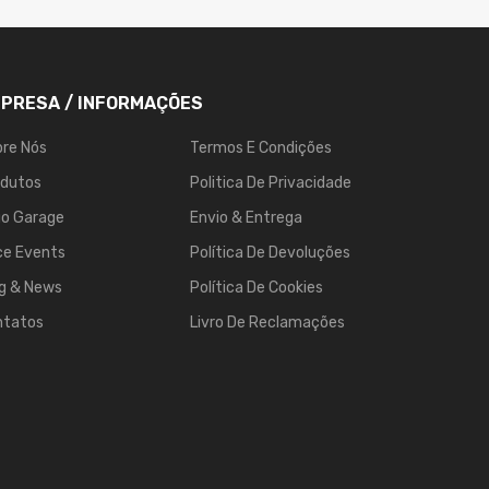
PRESA / INFORMAÇÕES
re Nós
Termos E Condições
odutos
Politica De Privacidade
go Garage
Envio & Entrega
ce Events
Política De Devoluções
g & News
Política De Cookies
ntatos
Livro De Reclamações