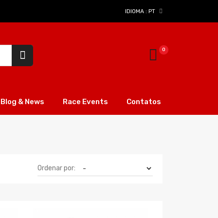
IDIOMA :
PT
Blog & News
Race Events
Contatos
Ordenar por: