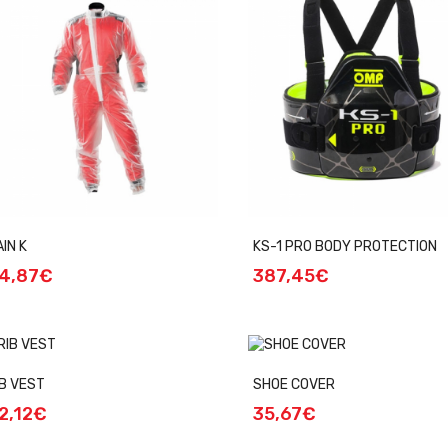
IN K
KS-1 PRO BODY PROTECTION
4,87€
387,45€
IB VEST
SHOE COVER
2,12€
35,67€