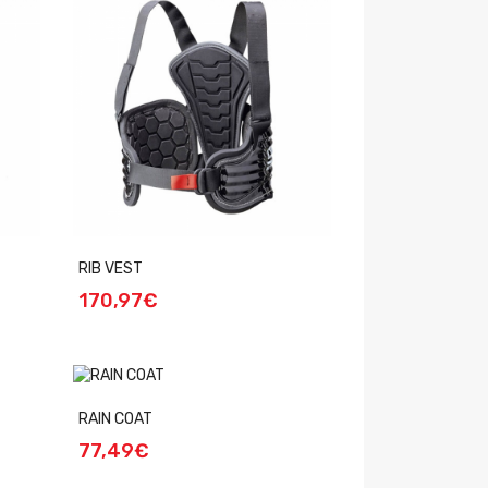
RIB VEST
170,97€
RAIN COAT
77,49€