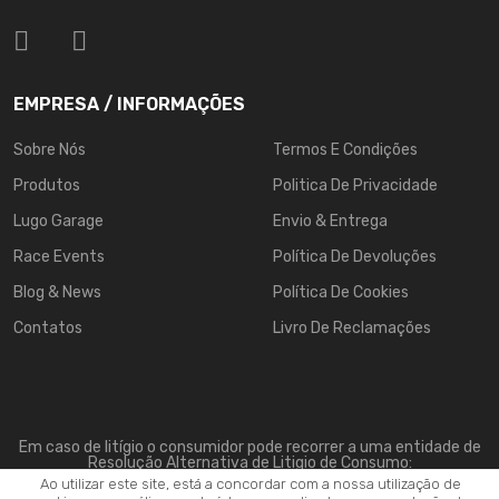
EMPRESA / INFORMAÇÕES
Sobre Nós
Termos E Condições
Produtos
Politica De Privacidade
Lugo Garage
Envio & Entrega
Race Events
Política De Devoluções
Blog & News
Política De Cookies
Contatos
Livro De Reclamações
Em caso de litígio o consumidor pode recorrer a uma entidade de
Resolução Alternativa de Litigio de Consumo:
Centro de Arbitragem de Conflitos de Consumo do Vale do Ave:
Ao utilizar este site, está a concordar com a nossa utilização de
www.triave.pt