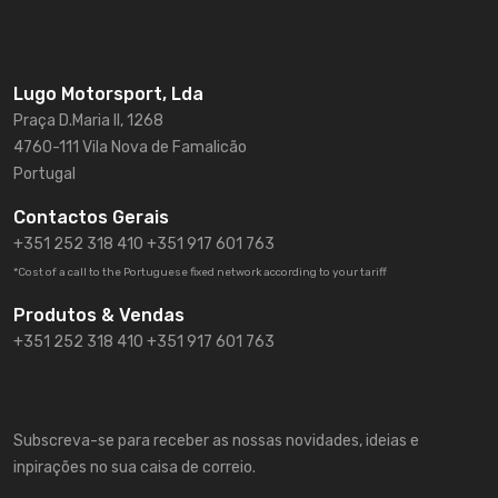
Lugo Motorsport, Lda
Praça D.Maria II, 1268
4760-111 Vila Nova de Famalicão
Portugal
Contactos Gerais
+351 252 318 410
+351 917 601 763
*Cost of a call to the Portuguese fixed network according to your tariff
Produtos & Vendas
+351 252 318 410 +351 917 601 763
Subscreva-se para receber as nossas novidades, ideias e
inpirações no sua caisa de correio.