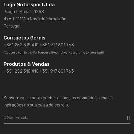
Lugo Motorsport, Lda
Praça D.Maria II, 1268
4760-111 Vila Nova de Famalicão
Portugal
Contactos Gerais
+351 252 318 410
+351 917 601 763
*Cost of a call to the Portuguese fixed network according to your tariff
Produtos & Vendas
+351 252 318 410 +351 917 601 763
Subscreva-se para receber as nossas novidades, ideias e
inpirações no sua caisa de correio.