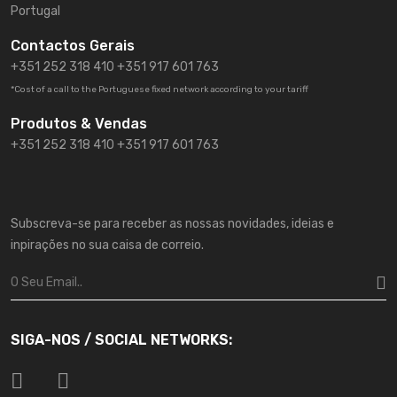
Portugal
Contactos Gerais
+351 252 318 410
+351 917 601 763
*Cost of a call to the Portuguese fixed network according to your tariff
Produtos & Vendas
+351 252 318 410 +351 917 601 763
Subscreva-se para receber as nossas novidades, ideias e
inpirações no sua caisa de correio.
SIGA-NOS / SOCIAL NETWORKS: