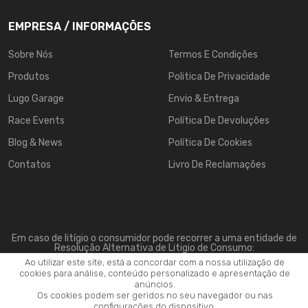
EMPRESA / INFORMAÇÕES
Sobre Nós
Termos E Condições
Produtos
Politica De Privacidade
Lugo Garage
Envio & Entrega
Race Events
Política De Devoluções
Blog & News
Política De Cookies
Contatos
Livro De Reclamações
Em caso de litígio o consumidor pode recorrer a uma entidade de
Resolução Alternativa de Litigio de Consumo:
Centro de Arbitragem de Conflitos de Consumo do Vale do Ave:
Ao utilizar este site, está a concordar com a nossa utilização de
www.triave.pt
cookies para análise, conteúdo personalizado e apresentação de
anúncios.
Os cookies podem ser geridos no seu navegador ou nas
configurações do dispositivo.