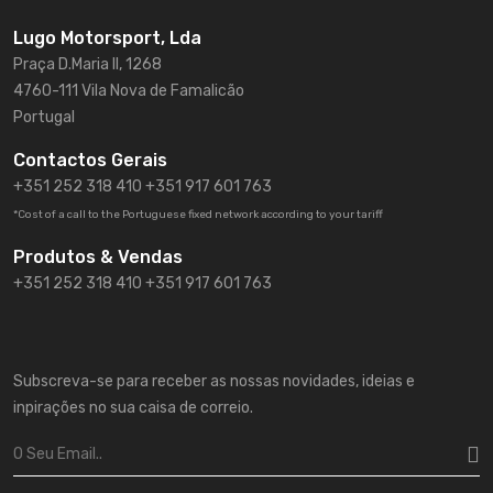
Lugo Motorsport, Lda
Praça D.Maria II, 1268
4760-111 Vila Nova de Famalicão
Portugal
Contactos Gerais
+351 252 318 410
+351 917 601 763
*Cost of a call to the Portuguese fixed network according to your tariff
Produtos & Vendas
+351 252 318 410 +351 917 601 763
Subscreva-se para receber as nossas novidades, ideias e
inpirações no sua caisa de correio.