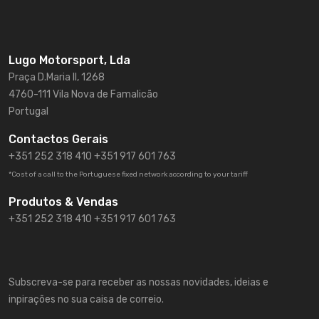
Lugo Motorsport, Lda
Praça D.Maria II, 1268
4760-111 Vila Nova de Famalicão
Portugal
Contactos Gerais
+351 252 318 410
+351 917 601 763
*Cost of a call to the Portuguese fixed network according to your tariff
Produtos & Vendas
+351 252 318 410 +351 917 601 763
Subscreva-se para receber as nossas novidades, ideias e
inpirações no sua caisa de correio.